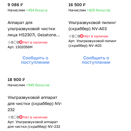
9 086 ₽
16 500 ₽
Начислим
+454
бонуса
Начислим
+825
бонусов
Аппарат для
Ультразвуковой пилинг
ультразвуковой чистки
(скраббер) NV-A03
лица HS2307i, Gezatone
0
0
Нет в наличии
(Гезатон, Жезатон)
Арт.
Ультразвуковой пилинг
0
0
Нет в наличии
(скраббер) NV-A03
Арт.
1302056M
Сообщить о
Сообщить о
поступлении
поступлении
18 900 ₽
Начислим
+945
бонусов
Ультразвуковой аппарат
для чистки (скраббер) NV-
232
0
0
Нет в наличии
Арт.
Ультразвуковой аппарат
для чистки (скраббер) NV-232