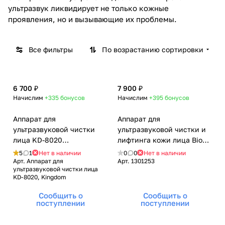
ультразвук ликвидирует не только кожные
проявления, но и вызывающие их проблемы.
Все фильтры
По возрастанию сортировки
6 700 ₽
7 900 ₽
Начислим
+335
бонусов
Начислим
+395
бонусов
Аппарат для
Аппарат для
ультразвуковой чистки
ультразвуковой чистки и
лица KD-8020
лифтинга кожи лица Bio
(аккумуляторный),
Sonic 1007, Gezatone
5
1
Нет в наличии
0
0
Нет в наличии
Kingdom
(Гезатон, Жезатон)
Арт.
Аппарат для
Арт.
1301253
ультразвуковой чистки лица
KD-8020, Kingdom
Сообщить о
Сообщить о
поступлении
поступлении