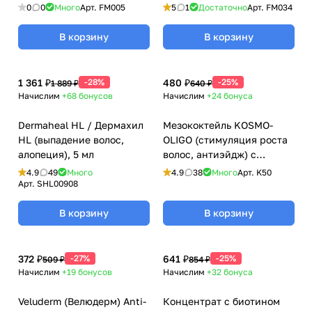
мл
0
0
Много
Арт.
FM005
5
1
Достаточно
Арт.
FM034
В корзину
В корзину
1 361 ₽
-28%
480 ₽
-25%
1 889 ₽
640 ₽
Начислим
+68
бонусов
Начислим
+24
бонуса
Dermaheal HL / Дермахил
Мезококтейль KOSMO-
HL (выпадение волос,
OLIGO (стимуляция роста
алопеция), 5 мл
волос, антиэйдж) с
олигоэлементами
4.9
49
Много
4.9
38
Много
Арт.
K50
Kosmoteros (Космотерос),
Арт.
SHL00908
6 мл
В корзину
В корзину
372 ₽
-27%
641 ₽
-25%
509 ₽
854 ₽
Начислим
+19
бонусов
Начислим
+32
бонуса
Veluderm (Велюдерм) Anti-
Концентрат с биотином