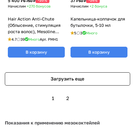
5 400 ₽
-20%
37 ₽
-26%
6 750 ₽
50 ₽
Начислим
+270
бонусов
Начислим
+2
бонуса
Hair Action Anti-Chute
Капельница-колпачок для
(Облысение, стимуляция
бутылочки, 5-10 мл
роста волос), Mesoline
5
3
Много
Pluryal (Мезолайн
4.7
39
Много
Арт.
PMH1
Плюриал), 5 мл
В корзину
В корзину
Загрузить еще
1
2
Показания к применению мезококтейлей