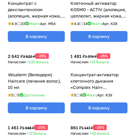
Концентрат с
Клеточный активатор
декспантенолом
KOSMO - ACTIV (алопеция,
(алопеция, жирная кожа,
целлюлит, жирная кожа,
антиэйдж) / Dexpanthenol
купероз, лифтинг) / Cells
4.9
23
Много
Арт.
M54
4.8
14
Много
Арт.
K28
Care, Kosmoteros
Booster Care Kosmo - Activ,
(Космотерос), 6 мл
Kosmoteros (Космотерос),
В корзину
В корзину
6 мл
2 642 ₽
-25%
1 481 ₽
-25%
3 522 ₽
1 974 ₽
Начислим
+132
бонуса
Начислим
+74
бонуса
Veluderm (Велюдерм)
Концентрат-активатор
Haircare (лечение волос),
клеточного дыхания
10 мл
«Complex Hair»
(стимуляция роста волос),
5
5
Достаточно
5
6
Много
Арт.
K39
Kosmoteros (Космотерос),
6 мл
В корзину
В корзину
1 461 ₽
-25%
861 ₽
-25%
1 948 ₽
1 147 ₽
Начислим
+73
бонуса
Начислим
+43
бонуса