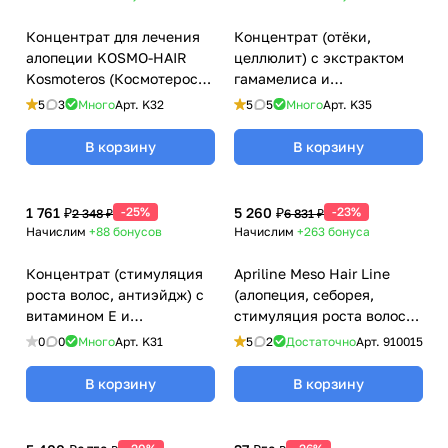
Концентрат для лечения
Концентрат (отёки,
алопеции KOSMO-HAIR
целлюлит) с экстрактом
Kosmoteros (Космотерос),
гамамелиса и
6 мл
троксерутином
5
3
Много
Арт.
K32
5
5
Много
Арт.
K35
KOSMOTONIC I-II
Kosmoteros (Космотерос),
В корзину
В корзину
8 мл
1 761 ₽
-25%
5 260 ₽
-23%
2 348 ₽
6 831 ₽
Начислим
+88
бонусов
Начислим
+263
бонуса
Концентрат (стимуляция
Apriline Meso Hair Line
роста волос, антиэйдж) с
(алопеция, себорея,
витамином Е и
стимуляция роста волос) /
гиалуроновой кислотой
Априлайн Мезо Хэйр Лайн
0
0
Много
Арт.
K31
5
2
Достаточно
Арт.
910015
KOSMO-STIMUL для
- 5 мл
мезороллеров, Kosmoteros
В корзину
В корзину
(Космотерос), 6 мл