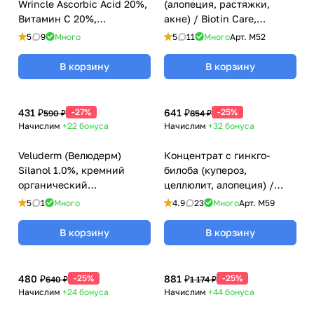
Wrincle Ascorbic Acid 20%,
(алопеция, растяжки,
Витамин С 20%,
акне) / Biotin Care,
(антиэйдж, пигментация),
Kosmoteros (Космотерос),
5
9
Много
5
11
Много
Арт.
M52
2 мл
6 мл
В корзину
В корзину
431 ₽
-27%
641 ₽
-25%
590 ₽
854 ₽
Начислим
+22
бонуса
Начислим
+32
бонуса
Veluderm (Велюдерм)
Концентрат с гинкго-
Silanol 1.0%, кремний
билоба (купероз,
органический
целлюлит, алопеция) /
(укрепление, целлюлит), 5
Ginkgo Biloba Care,
5
1
Много
4.9
23
Много
Арт.
M59
мл
Kosmoteros (Космотерос),
6 мл
В корзину
В корзину
480 ₽
-25%
881 ₽
-25%
640 ₽
1 174 ₽
Начислим
+24
бонуса
Начислим
+44
бонуса