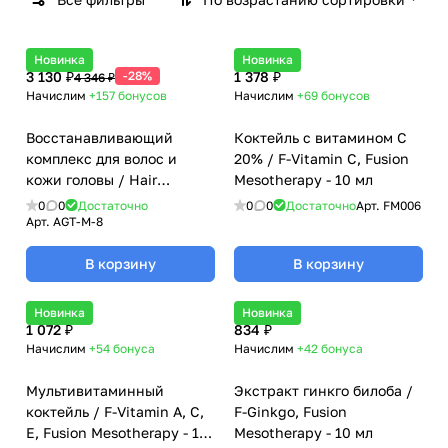
Новинка
Новинка
3 130 ₽
-28%
1 378 ₽
4 346 ₽
Начислим
+157
бонусов
Начислим
+69
бонусов
Восстанавливающий
Коктейль с витамином С
комплекс для волос и
20% / F-Vitamin C, Fusion
кожи головы / Hair
Mesotherapy - 10 мл
Restoring Complex, AGT M
0
0
Достаточно
0
0
Достаточно
Арт.
FM006
- 5 мл
Арт.
AGT-M-8
В корзину
В корзину
Новинка
Новинка
1 072 ₽
834 ₽
Начислим
+54
бонуса
Начислим
+42
бонуса
Мультивитаминный
Экстракт гинкго билоба /
коктейль / F-Vitamin A, C,
F-Ginkgo, Fusion
E, Fusion Mesotherapy - 10
Mesotherapy - 10 мл