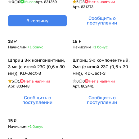
3
0
0
Много
Арт.
831359
5
3
Нет в наличии
Арт.
831373
Сообщить о
В корзину
поступлении
18 ₽
18 ₽
Начислим
+1
бонус
Начислим
+1
бонус
Шприц 3-х компонентный,
Шприц 3-х компонентный,
3 мл (с иглой 23G (0,6 х 30
2мл (с иглой 23G (0,6 х 30
мм)), KD-Ject-3
мм)), KD-Ject-3
5
1
Нет в наличии
0
0
Нет в наличии
Арт.
803448
Арт.
802441
Сообщить о
Сообщить о
поступлении
поступлении
15 ₽
Начислим
+1
бонус