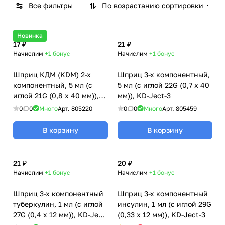
Все фильтры
По возрастанию сортировки
Новинка
17 ₽
21 ₽
Начислим
+1
бонус
Начислим
+1
бонус
Шприц КДМ (KDM) 2-х
Шприц 3-х компонентный,
компонентный, 5 мл (с
5 мл (с иглой 22G (0,7 х 40
иглой 21G (0,8 х 40 мм)),
мм)), KD-Ject-3
KD-Ject-3
0
0
Много
Арт.
805220
0
0
Много
Арт.
805459
В корзину
В корзину
21 ₽
20 ₽
Начислим
+1
бонус
Начислим
+1
бонус
Шприц 3-х компонентный
Шприц 3-х компонентный
туберкулин, 1 мл (с иглой
инсулин, 1 мл (с иглой 29G
27G (0,4 х 12 мм)), KD-Ject-
(0,33 х 12 мм)), KD-Ject-3