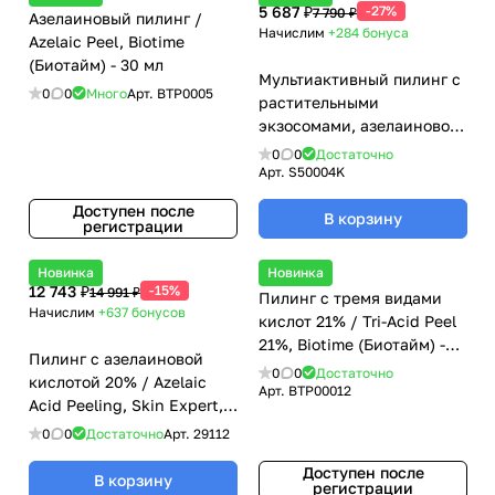
5 687 ₽
-27%
7 790 ₽
Азелаиновый пилинг /
Начислим
+284
бонуса
Azelaic Peel, Biotime
(Биотайм) - 30 мл
Мультиактивный пилинг с
0
0
Много
Арт.
BTP0005
растительными
экзосомами, азелаиновой
кислотой и
0
0
Достаточно
глюконолактоном Exos-
Арт.
S50004K
Peel - 50 мл
Доступен после
В корзину
регистрации
Новинка
Новинка
12 743 ₽
-15%
14 991 ₽
Пилинг с тремя видами
Начислим
+637
бонусов
кислот 21% / Tri-Acid Peel
21%, Biotime (Биотайм) -
Пилинг с азелаиновой
30 мл
0
0
Достаточно
кислотой 20% / Azelaic
Арт.
BTP00012
Acid Peeling, Skin Expert,
GiGi (Джи Джи) - 200 мл
0
0
Достаточно
Арт.
29112
Доступен после
В корзину
регистрации