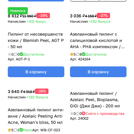
Новинка
8 612 ₽
-28%
3 036 ₽
-27%
11 960 ₽
4 158 ₽
Начислим
+431
бонус
Начислим
+152
бонуса
Пилинг от несовершенств
Азелаиновый пилинг с
кожи / Blemish Peel, AGT P
салициловой кислотой и
- 50 мл
АНА - РНА комплексом /
Azelaic Peel + 10% PH 2,4,
0
0
Достаточно
5
8
Достаточно
Mesoderm (Мезодерм), 30
Арт.
AGT-P-1
Арт.
424164
мл
В корзину
В корзину
3 640 ₽
-26%
4 918 ₽
Азелаиновый пилинг /
Начислим
+182
бонуса
Azelaic Peel, Bioplasma,
GiGi (Джи Джи) - 200 мл
Азелаиновый пилинг анти-
0
0
Снято с производства
акне / Azelaic Peeling Anti
Арт.
24002
Acne, Woman's bliss, 50 мл
5
1
Мало
Арт.
WB-CF-023