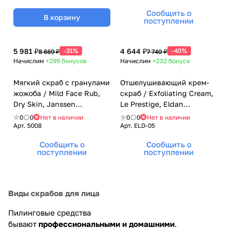
Сообщить о
В корзину
поступлении
5 981 ₽
-31%
4 644 ₽
-40%
8 669 ₽
7 740 ₽
Начислим
+299
бонусов
Начислим
+232
бонуса
Мягкий скраб с гранулами
Отшелушивающий крем-
жожоба / Mild Face Rub,
скраб / Exfoliating Cream,
Dry Skin, Janssen
Le Prestige, Eldan
Cosmetics (Янсен
Cosmetics (Элдан
0
0
Нет в наличии
0
0
Нет в наличии
косметика), 50 мл
косметика), 100 мл
Арт.
5008
Арт.
ELD-05
Сообщить о
Сообщить о
поступлении
поступлении
Виды скрабов для лица
Пилинговые средства
бывают
профессиональными и домашними
.