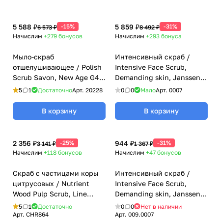
5 588 ₽
-15%
5 859 ₽
-31%
6 573 ₽
8 492 ₽
Начислим
+279
бонусов
Начислим
+293
бонуса
Мыло-скраб
Интенсивный скраб /
отшелушивающее / Polish
Intensive Face Scrub,
Scrub Savon, New Age G4,
Demanding skin, Janssen
GiGi (Джи Джи) - 200 мл
Cosmetics (Янсен
5
1
Достаточно
Арт.
20228
0
0
Мало
Арт.
0007
косметика), 50 мл
В корзину
В корзину
2 356 ₽
-25%
944 ₽
-31%
3 141 ₽
1 367 ₽
Начислим
+118
бонусов
Начислим
+47
бонусов
Скраб с частицами коры
Интенсивный скраб /
цитрусовых / Nutrient
Intensive Face Scrub,
Wood Pulp Scrub, Line
Demanding skin, Janssen
Repair, Christina
Cosmetics (Янсен
5
1
Достаточно
0
0
Нет в наличии
(Кристина) - 75 мл
косметика), 10 мл
Арт.
CHR864
Арт.
009.0007