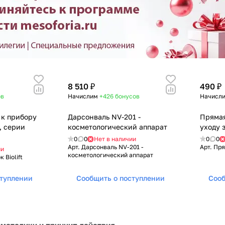
8 510 ₽
490 ₽
ов
Начислим
+426
бонусов
Начисл
 к прибору
Дарсонваль NV-201 -
Прямая
, серии
косметологический аппарат
уходу з
0
0
Нет в наличии
0
0
Арт.
Дарсонваль NV-201 -
Арт.
Пря
ии
косметологический аппарат
 Biolift
ступлении
Сообщить о поступлении
Сооб