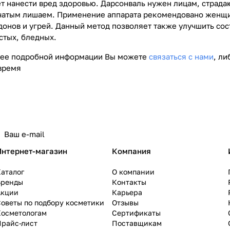
т нанести вред здоровью. Дарсонваль нужен лицам, страд
чатым лишаем. Применение аппарата рекомендовано женщи
онов и угрей. Данный метод позволяет также улучшить со
тых, бледных.
лее подробной информации Вы можете
связаться с нами
, л
время
Интернет-магазин
Компания
аталог
О компании
Бренды
Контакты
Акции
Карьера
оветы по подбору косметики
Отзывы
Косметологам
Сертификаты
Прайс-лист
Поставщикам