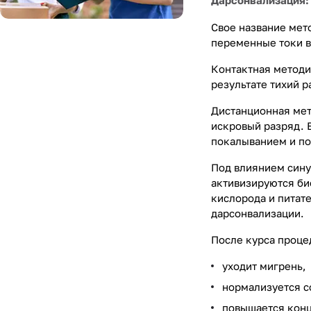
Дарсонвализация:
Свое название мет
переменные токи в 
Контактная методи
результате тихий р
Дистанционная мет
искровый разряд. 
покалыванием и по
Под влиянием сину
активизируются би
кислорода и питат
дарсонвализации.
После курса проце
уходит мигрень,
нормализуется с
повышается конц