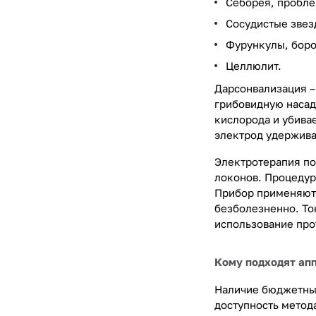
Себорея, пробле
Сосудистые звез
Фурункулы, бород
Целлюлит.
Дарсонвализация –
грибовидную насад
кислорода и убива
электрод удержива
Электротерапия по
локонов. Процедур
Прибор применяют 
безболезненно. То
использование про
Кому подходят ап
Наличие бюджетных
доступность метод