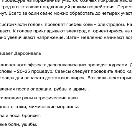
 процедуре на пораженный участок кожных покровов накла
трод и выставляют подходящий режим воздействия. Переме
инут. Всего за один сеанс можно обработать до четырех учас
систой части головы проводят гребешковым электродом. Р
вают. К голове прикладывают электрод и, ориентируясь н
вно увеличивают напряжение. Затем медленно начинают вод
ешает Дарсонваль
лноценного эффекта дарсонвализацию проводят курсами. Дл
оловы – 20–25 процедур. Сеансы следует проводить либо ка
 задач для аппарата достаточно широк. Вот лишь некоторы
вления после операции, рубцы и шрамы.
ивающие раны и трофические язвы.
дность кожи, мимические морщины.
а и носа, бронхит.
ные боли, ушибы.