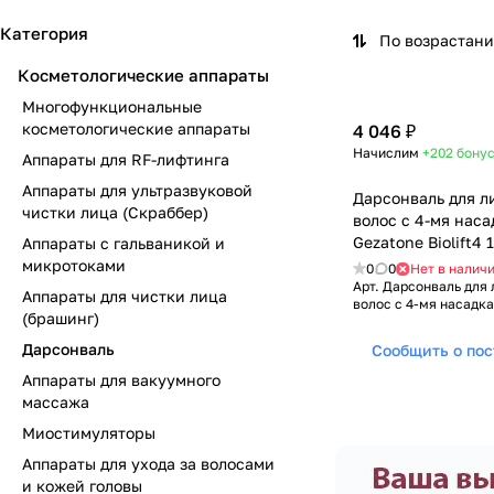
Категория
По возрастан
Косметологические аппараты
Многофункциональные
косметологические аппараты
4 046 ₽
Начислим
+202
бону
Аппараты для RF-лифтинга
Аппараты для ультразвуковой
Дарсонваль для ли
чистки лица (Скраббер)
волос с 4-мя нас
Gezatone Biolift4 
Аппараты с гальваникой и
микротоками
0
0
Нет в налич
Арт.
Дарсонваль для л
Аппараты для чистки лица
волос с 4-мя насадкам
(брашинг)
Дарсонваль
Сообщить о по
Аппараты для вакуумного
массажа
Миостимуляторы
Аппараты для ухода за волосами
и кожей головы