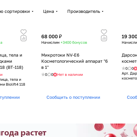
ию сортировки
Цена
Производитель
68 000 ₽
19 300
са
Начислим
+3400
бонусов
Начисл
ца, тела и
Микротоки NV-E6
Дарсон
адками
Косметологический аппарат "6
космет
118 (BT-118)
в 1"
0
0
Арт.
Дар
ии
0
0
Нет в наличии
космето
ица, тела и
и Biolift4 118
ступлении
Сообщить о поступлении
Сооб