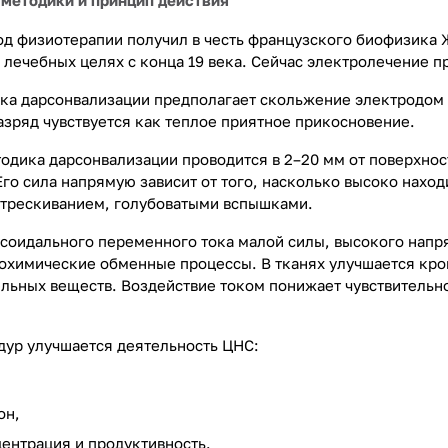
 методики и принцип действия
од физиотерапии получил в честь французского биофизика
лечебных целях с конца 19 века. Сейчас электролечение пр
ка дарсонвализации предполагает скольжение электродом 
азряд чувствуется как теплое приятное прикосновение.
одика дарсонвализации проводится в 2–20 мм от поверхнос
Его сила напрямую зависит от того, насколько высоко нахо
трескиванием, голубоватыми вспышками.
соидального переменного тока малой силы, высокого напря
охимические обменные процессы. В тканях улучшается кро
ельных веществ. Воздействие током понижает чувствительн
дур улучшается деятельность ЦНС:
он,
ентрация и продуктивность.