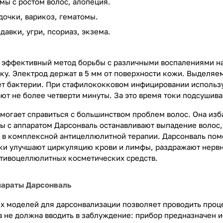
мы с ростом волос, алопеция.
дочки, варикоз, гематомы.
авки, угри, псориаз, экзема.
 эффективный метод борьбы с различными воспалениями на
ку. Электрод держат в 5 мм от поверхности кожи. Выделяе
ет бактерии. При стафилококковом инфицировании использ
ют не более четверти минуты. За это время токи подсушив
могает справиться с большинством проблем волос. Она изба
ы с аппаратом Дарсонваль останавливают выпадение волос, 
в комплексной антицеллюлитной терапии. Дарсонваль помо
ки улучшают циркуляцию крови и лимфы, раздражают нервн
тивоцеллюлитных косметических средств.
параты Дарсонваль
 моделей для дарсонвализации позволяет проводить проце
а не должна вводить в заблуждение: прибор предназначен 