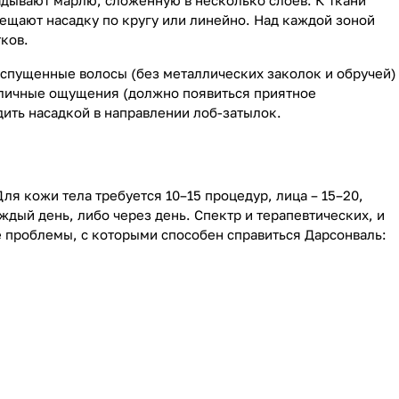
дывают марлю, сложенную в несколько слоев. К ткани
щают насадку по кругу или линейно. Над каждой зоной
тков.
аспущенные волосы (без металлических заколок и обручей)
а личные ощущения (должно появиться приятное
ить насадкой в направлении лоб-затылок.
я кожи тела требуется 10–15 процедур, лица – 15–20,
ждый день, либо через день. Спектр и терапевтических, и
е проблемы, с которыми способен справиться Дарсонваль: