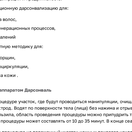
ционную дарсонвализацию для:
а волос,
енерационных процессов,
палений
тную методику для:
морщин,
оциркуляции,
а кожи .
 аппаратом Дарсонваль
оцедуре участок, где будут проводиться манипуляции, очи
трод. Водят по поверхности тела (лица) без нажима и отр
льзила, область проведения процедуры можно припудрить т
 процедуры может составлять от 10 до 35 минут. В конце