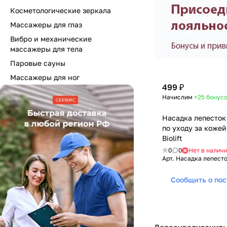
Косметологические зеркала
Массажеры для глаз
Вибро и механические
массажеры для тела
Паровые сауны
Массажеры для ног
499 ₽
Начислим
+25
бонус
Насадка лепесток
по уходу за кожей
Biolift
0
0
Нет в налич
Арт.
Насадка лепесток
Сообщить о по