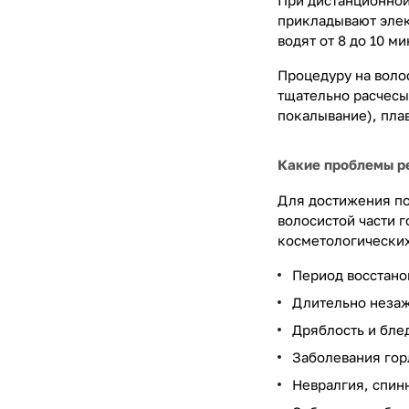
При дистанционной
прикладывают элек
водят от 8 до 10 м
Процедуру на воло
тщательно расчесы
покалывание), пла
Какие проблемы р
Для достижения по
волосистой части г
косметологических
Период восстано
Длительно незаж
Дряблость и бле
Заболевания горл
Невралгия, спин