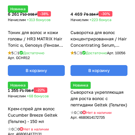
Новинка
6 261 ₽
-38%
4 469 ₽
-30%
10 098 ₽
6 384 ₽
Начислим
+313
бонусов
Начислим
+223
бонуса
Тоник для волос и кожи
Сыворотка для волос
головы / HR3 MATRIX Hair
концентрированная / Hair
Tonic α, Genosys (Генозис)
Concentrating Serum,
- 70 мл
Dermaheal (Дермахил), 50
5
1
Достаточно
5
1
Достаточно
Арт.
10056
мл
Арт.
GCHR12
В корзину
В корзину
Новинка
Новинка
1 355 ₽
-22%
1 736 ₽
Сыворотка укрепляющая
Начислим
+68
бонусов
для роста волос с
пептидами Geltek (Гельтек)
Крем-спрей для волос
0
0
Нет в наличии
Cucumber Breeze Geltek
Арт.
4680614172735
(Гельтек) - 150 мл
0
0
Нет в наличии
Арт.
4680614172131