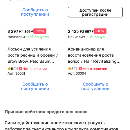
Сообщить о
Доступен после
поступлении
регистрации
3 297 ₽
-25%
2 425 ₽
-18%
4 395 ₽
2 957 ₽
Начислим
+165
бонусов
Начислим
+121
бонус
Лосьон для усиления
Кондиционер для
роста ресниц и бровей /
восстановления роста
Brow Brow, Pelo Baum
волос / Hair Revitalizing
(Пело Баум) - 10 мл
Сonditioner, Pelo Baum
5
1
Нет в наличии
5
1
Нет в наличии
(Пело Баум) - 110 мл
Арт.
30001
Арт.
30004
Сообщить о
Сообщить о
поступлении
поступлении
Принцип действия средств для волос
Сильнодействующие косметические продукты
работают за счет активного комплекса компонентов.