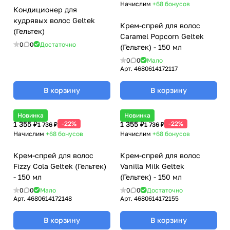
Начислим
+68
бонусов
Кондиционер для
кудрявых волос Geltek
Крем-спрей для волос
(Гельтек)
Caramel Popcorn Geltek
0
0
Достаточно
(Гельтек) - 150 мл
0
0
Мало
Арт.
4680614172117
В корзину
В корзину
Новинка
Новинка
1 355 ₽
-22%
1 355 ₽
-22%
1 736 ₽
1 736 ₽
Начислим
+68
бонусов
Начислим
+68
бонусов
Крем-спрей для волос
Крем-спрей для волос
Fizzy Cola Geltek (Гельтек)
Vanilla Milk Geltek
- 150 мл
(Гельтек) - 150 мл
0
0
Мало
0
0
Достаточно
Арт.
4680614172148
Арт.
4680614172155
В корзину
В корзину