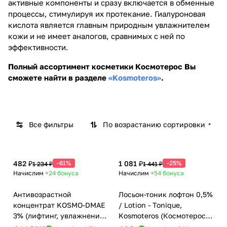
активные компоненты и сразу включается в обменные
процессы, стимулируя их протекание. Гиалуроновая
кислота является главным природным увлажнителем
кожи и не имеет аналогов, сравнимых с ней по
эффективности.
Мезок
Био
октей
рев
Полный ассортимент косметики Космотерос Вы
46
1
ли
итал
сможете найти в разделе
«Kosmoteros»
.
товаров
товар
KOSM
иза
OTER
нты
OS
Kos
(Косм
mot
Все фильтры
По возрастанию сортировки
отеро
eros
с)
HYA
Medic
TUR
482 ₽
-61%
1 081 ₽
-25%
1 234 ₽
1 441 ₽
al
ON
Начислим
+24
бонуса
Начислим
+54
бонуса
Антивозрастной
Лосьон-тоник лофтон 0,5%
концентрат KOSMO-DMAE
/ Lotion - Tonique,
3% (лифтинг, увлажнение)
Kosmoteros (Космотерос),
/ DMAE Care, Kosmoteros
6 мл