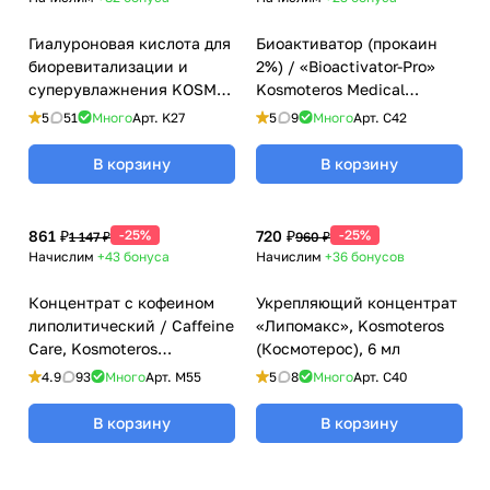
Гиалуроновая кислота для
Биоактиватор (прокаин
биоревитализации и
2%) / «Bioactivator-Pro»
суперувлажнения KOSMO-
Kosmoteros Medical
HYAL Kosmoteros
(Космотерос Медикал), 6
5
51
Много
Арт.
K27
5
9
Много
Арт.
C42
(Космотерос), 6 мл
мл
В корзину
В корзину
861 ₽
-25%
720 ₽
-25%
1 147 ₽
960 ₽
Начислим
+43
бонуса
Начислим
+36
бонусов
Концентрат с кофеином
Укрепляющий концентрат
липолитический / Caffeine
«Липомакс», Kosmoteros
Care, Kosmoteros
(Космотерос), 6 мл
(Космотерос), 6 мл
4.9
93
Много
Арт.
M55
5
8
Много
Арт.
C40
В корзину
В корзину