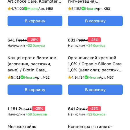
Artichoke Care, Kosmoteros
пигментация)
(Космотерос), 6 мл
мезококтейль с рутинном
4.7
20
Много
Арт.
M58
5
52
Много
Арт.
K53
и мелилото Kosmoteros
(Космотерос), 6 мл
В корзину
В корзину
641 ₽
-25%
681 ₽
-25%
854 ₽
907 ₽
Начислим
+32
бонуса
Начислим
+34
бонуса
Концентрат с биотином
Органический кремний
(алопеция, растяжки,
1,0% / Organic Silicon Care
акне) / Biotin Care,
1,0% (целлюлит, растяжки)
Kosmoteros (Космотерос),
Kosmoteros (Космотерос),
5
11
Много
Арт.
M52
4.9
34
Много
Арт.
M57
6 мл
6 мл
В корзину
В корзину
1 181 ₽
-25%
641 ₽
-25%
1 574 ₽
854 ₽
Начислим
+59
бонусов
Начислим
+32
бонуса
Мезококтейль
Концентрат с гинкго-