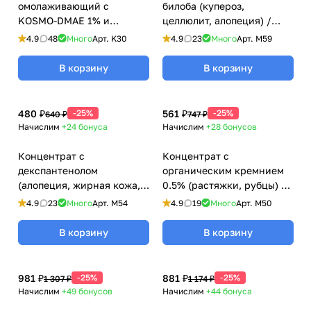
омолаживающий с
билоба (купероз,
KOSMO-DMAE 1% и
целлюлит, алопеция) /
гиалуроновой кислотой
Ginkgo Biloba Care,
4.9
48
Много
Арт.
K30
4.9
23
Много
Арт.
M59
Kosmoteros (Космотерос),
Kosmoteros (Космотерос),
6 мл
6 мл
В корзину
В корзину
480 ₽
-25%
561 ₽
-25%
640 ₽
747 ₽
Начислим
+24
бонуса
Начислим
+28
бонусов
Концентрат с
Концентрат с
декспантенолом
органическим кремнием
(алопеция, жирная кожа,
0.5% (растяжки, рубцы) /
антиэйдж) / Dexpanthenol
Organic Silicon Care,
4.9
23
Много
Арт.
M54
4.9
19
Много
Арт.
M50
Care, Kosmoteros
Kosmoteros (Космотерос),
(Космотерос), 6 мл
6 мл
В корзину
В корзину
981 ₽
-25%
881 ₽
-25%
1 307 ₽
1 174 ₽
Начислим
+49
бонусов
Начислим
+44
бонуса