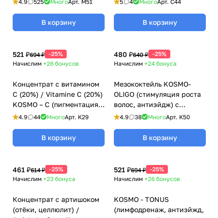
4.9
525
Много
Арт.
M51
5
4
Много
Арт.
C44
(Космотерос), 6 мл для
мезороллеров
В корзину
В корзину
521 ₽
-25%
480 ₽
-25%
694 ₽
640 ₽
Начислим
+26
бонусов
Начислим
+24
бонуса
Концентрат с витамином
Мезококтейль KOSMO-
С (20%) / Vitamine C (20%)
OLIGO (стимуляция роста
KOSMO – C (пигментация,
волос, антиэйдж) с
купероз, лифтинг) для
олигоэлементами
4.9
44
Много
Арт.
K29
4.9
38
Много
Арт.
K50
мезороллеров, Kosmoteros
Kosmoteros (Космотерос),
(Космотерос), 6 мл
6 мл
В корзину
В корзину
461 ₽
-25%
521 ₽
-25%
614 ₽
694 ₽
Начислим
+23
бонуса
Начислим
+26
бонусов
Концентрат с артишоком
KOSMO - TONUS
(отёки, целлюлит) /
(лимфодренаж, антиэйжд,