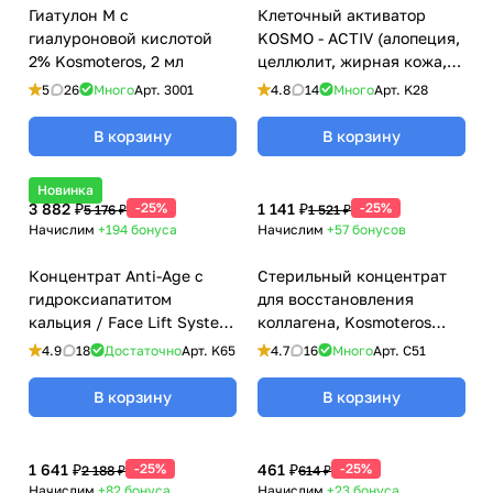
Гиатулон М с
Клеточный активатор
гиалуроновой кислотой
KOSMO - ACTIV (алопеция,
2% Kosmoteros, 2 мл
целлюлит, жирная кожа,
купероз, лифтинг) / Cells
5
26
Много
Арт.
3001
4.8
14
Много
Арт.
K28
Booster Care Kosmo - Activ,
Kosmoteros (Космотерос),
В корзину
В корзину
6 мл
Новинка
3 882 ₽
-25%
1 141 ₽
-25%
5 176 ₽
1 521 ₽
Начислим
+194
бонуса
Начислим
+57
бонусов
Концентрат Anti-Age с
Стерильный концентрат
гидроксиапатитом
для восстановления
кальция / Face Lift System,
коллагена, Kosmoteros
Kosmoteros (Космотерос),
(Космотерос), 6 мл
4.9
18
Достаточно
Арт.
K65
4.7
16
Много
Арт.
C51
6 мл
В корзину
В корзину
1 641 ₽
-25%
461 ₽
-25%
2 188 ₽
614 ₽
Начислим
+82
бонуса
Начислим
+23
бонуса