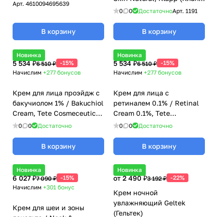
Арт.
4610094695639
- 50 мл
0
0
Достаточно
Арт.
1191
В корзину
В корзину
Новинка
Новинка
5 534 ₽
-15%
5 534 ₽
-15%
6 510 ₽
6 510 ₽
Начислим
+277
бонусов
Начислим
+277
бонусов
Крем для лица проэйдж с
Крем для лица с
бакучиолом 1% / Bakuchiol
ретиналем 0.1% / Retinal
Cream, Tete Cosmeceutical
Cream 0.1%, Tete
- 50 мл
Cosmeceutical - 50 мл
0
0
Достаточно
0
0
Достаточно
В корзину
В корзину
Новинка
Новинка
6 027 ₽
-15%
от 2 490 ₽
-22%
7 090 ₽
3 192 ₽
Начислим
+301
бонус
Крем ночной
увлажняющий Geltek
Крем для шеи и зоны
(Гельтек)