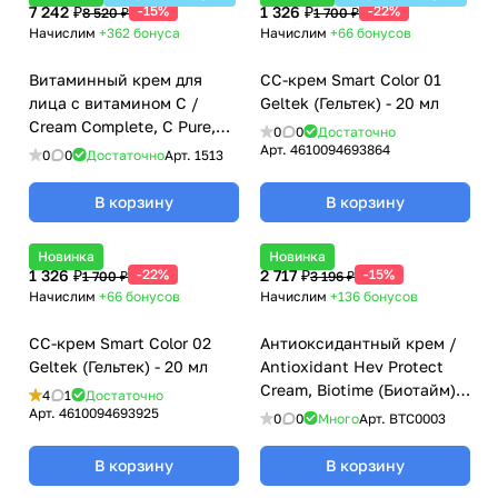
7 242 ₽
-15%
1 326 ₽
-22%
8 520 ₽
1 700 ₽
Начислим
+362
бонуса
Начислим
+66
бонусов
Витаминный крем для
CC-крем Smart Color 01
лица с витамином C /
Geltek (Гельтек) - 20 мл
Cream Complete, C Pure,
0
0
Достаточно
Klapp (Клапп) - 50 мл
Арт.
4610094693864
0
0
Достаточно
Арт.
1513
В корзину
В корзину
Новинка
Новинка
1 326 ₽
-22%
2 717 ₽
-15%
1 700 ₽
3 196 ₽
Начислим
+66
бонусов
Начислим
+136
бонусов
CC-крем Smart Color 02
Антиоксидантный крем /
Geltek (Гельтек) - 20 мл
Antioxidant Hev Protect
Cream, Biotime (Биотайм) -
4
1
Достаточно
50 мл
Арт.
4610094693925
0
0
Много
Арт.
BTC0003
В корзину
В корзину