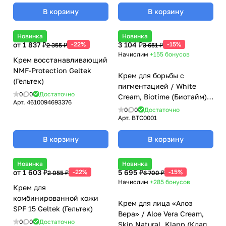
В корзину
В корзину
Новинка
Новинка
от 1 837 ₽
-22%
3 104 ₽
-15%
2 355 ₽
3 651 ₽
Начислим
+155
бонусов
Крем восстанавливающий
NMF-Protection Geltek
Крем для борьбы с
(Гельтек)
пигментацией / White
0
0
Достаточно
Cream, Biotime (Биотайм) -
Арт.
4610094693376
50 мл
0
0
Достаточно
Арт.
BTC0001
В корзину
В корзину
Новинка
Новинка
от 1 603 ₽
-22%
5 695 ₽
-15%
2 055 ₽
6 700 ₽
Начислим
+285
бонусов
Крем для
комбинированной кожи
Крем для лица «Алоэ
SPF 15 Geltek (Гельтек)
Вера» / Aloe Vera Cream,
0
0
Достаточно
Skin Natural, Klapp (Клапп)