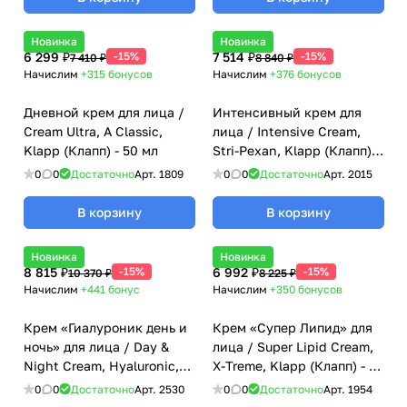
Новинка
Новинка
6 299 ₽
-15%
7 514 ₽
-15%
7 410 ₽
8 840 ₽
Начислим
+315
бонусов
Начислим
+376
бонусов
Дневной крем для лица /
Интенсивный крем для
Cream Ultra, A Classic,
лица / Intensive Cream,
Klapp (Клапп) - 50 мл
Stri-Pexan, Klapp (Клапп) -
70 мл
0
0
Достаточно
Арт.
1809
0
0
Достаточно
Арт.
2015
В корзину
В корзину
Новинка
Новинка
8 815 ₽
-15%
6 992 ₽
-15%
10 370 ₽
8 225 ₽
Начислим
+441
бонус
Начислим
+350
бонусов
Крем «Гиалуроник день и
Крем «Супер Липид» для
ночь» для лица / Day &
лица / Super Lipid Cream,
Night Cream, Hyaluronic,
X-Treme, Klapp (Клапп) - 50
Klapp (Клапп) - 50 мл
мл
0
0
Достаточно
Арт.
2530
0
0
Достаточно
Арт.
1954