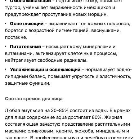
Омолаживающий
– подтягивает кожу, повышает
тургор, уменьшает выраженность имеющихся и
предупреждает проступание новых морщин.
Осветляющий
– выравнивает тон кожных покровов,
борется с возрастной пигментацией, веснушками,
постакне.
Питательный
– насыщает кожу минералами и
витаминами, активизирует клеточные процессы,
нейтрализует свободные радикалы.
Увлажняющий и освежающий
– нормализует водно-
липидный баланс, повышает упругость и эластичность,
защитные функции.
Состав кремов для лица
Любая эмульсия на 30–85% состоит из воды. В кремах
для лица содержание aqua достигает 80%. Жирная
составляющая зачастую представлена растительными
маслами: оливковым, карите, жожоба, миндальным и
так далее. В профессиональную и лечебную косметику