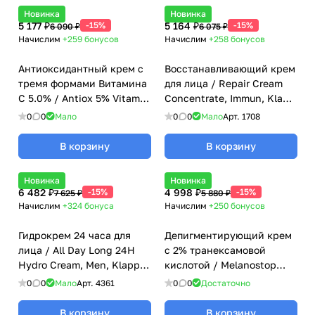
Новинка
Новинка
5 177 ₽
-15%
5 164 ₽
-15%
6 090 ₽
6 075 ₽
Начислим
+259
бонусов
Начислим
+258
бонусов
Антиоксидантный крем с
Восстанавливающий крем
тремя формами Витамина
для лица / Repair Cream
С 5.0% / Antiox 5% Vitamin
Concentrate, Immun, Klapp
C Cream, Tete
(Клапп) - 50 мл
0
0
Мало
0
0
Мало
Арт.
1708
Cosmeceutical - 50 мл
В корзину
В корзину
Новинка
Новинка
6 482 ₽
-15%
4 998 ₽
-15%
7 625 ₽
5 880 ₽
Начислим
+324
бонуса
Начислим
+250
бонусов
Гидрокрем 24 часа для
Депигментирующий крем
лица / All Day Long 24H
с 2% транексамовой
Hydro Cream, Men, Klapp
кислотой / Melanostop
(Клапп) - 50 мл
Tranexamic Cream 2%, Tete
0
0
Мало
Арт.
4361
0
0
Достаточно
Cosmeceutical - 50 мл
В корзину
В корзину