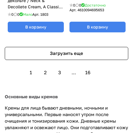
декольте / Neck &
0
0
Достаточно
Decollete Cream, A Classic,
Арт.
4610094695653
Klapp (Клапп) - 50 мл
0
0
Мало
Арт.
1803
В корзину
В корзину
Загрузить еще
1
2
3
...
16
Основные виды кремов
Кремы для лица бывают дневными, ночными и
универсальными. Первые наносят утром после
очищения и тонизирования кожи. Дневные кремы
увлажняют и освежают лицо. Они подготавливают кожу