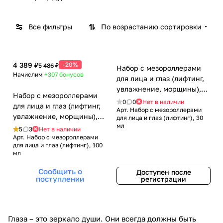
Все фильтры
По возрастанию сортировки
4 389 ₽
-20%
5 486 ₽
Набор с мезороллерами
Начислим
+307
бонусов
для лица и глаз (лифтинг,
увлажнение, морщины),
Набор с мезороллерами
интенсив-сыворотка с 2
0
0
Нет в наличии
для лица и глаз (лифтинг,
видами гиалуроновой
Арт.
Набор с мезороллерами
увлажнение, морщины),
для лица и глаз (лифтинг), 30
кислоты, 30 мл и
мл
интенсив-сыворотка с 2
5
3
Нет в наличии
средством дезинфекции
видами гиалуроновой
Арт.
Набор с мезороллерами
для лица и глаз (лифтинг), 100
кислоты, 100 мл и
мл
средством дезинфекции
Сообщить о
Доступен после
поступлении
регистрации
Глаза – это зеркало души. Они всегда должны быть