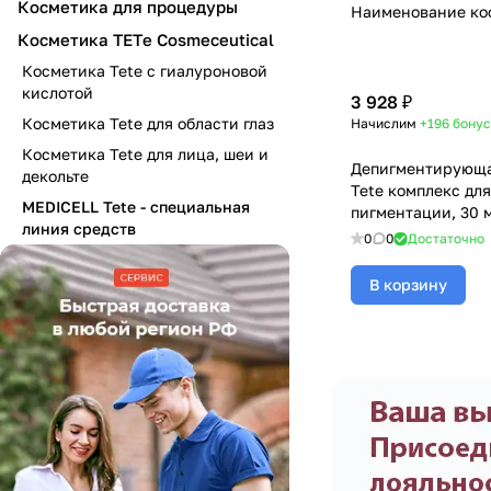
Косметика для процедуры
Наименование ко
Косметика TETе Cosmeceutical
Косметика Tete с гиалуроновой
кислотой
3 928 ₽
Косметика Tete для области глаз
Начислим
+196
бонус
Косметика Tete для лица, шеи и
Депигментирующа
декольте
Tete комплекс дл
MEDICELL Tete - специальная
пигментации, 30 
линия средств
0
0
Достаточно
В корзину