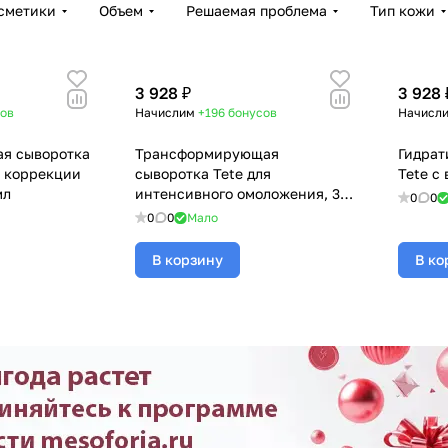
сметики
Объем
Решаемая проблема
Тип кожи
3 928 ₽
3 928 
ов
Начислим
+196
бонусов
Начисл
я сыворотка
Трансформирующая
Гидрат
я коррекции
сыворотка Tete для
Tete с
мл
интенсивного омоложения, 30
0
0
мл
0
0
Мало
В корзину
В ко