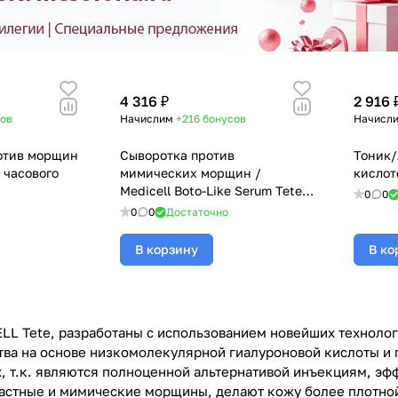
4 316 ₽
2 916 
ов
Начислим
+216
бонусов
Начисл
отив морщин
Сыворотка против
Тоник/
 часового
мимических морщин /
кислот
Medicell Boto-Like Serum Tete,
0
0
30 мл
0
0
Достаточно
В корзину
В ко
L Tete, разработаны с использованием новейших техноло
тва на основе низкомолекулярной гиалуроновой кислоты и
х, т.к. являются полноценной альтернативой инъекциям, э
астные и мимические морщины, делают кожу более плотной 