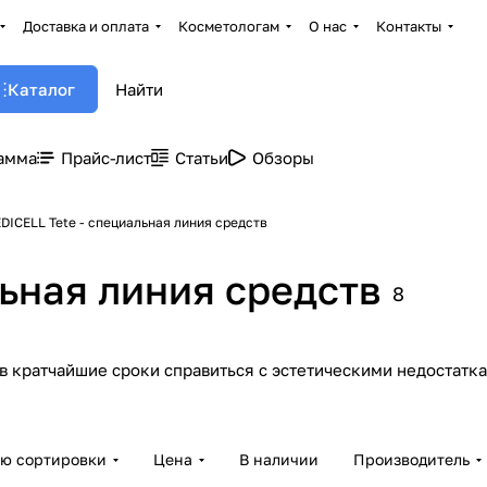
Доставка и оплата
Косметологам
О нас
Контакты
Каталог
амма
Прайс-лист
Статьи
Обзоры
DICELL Tete - специальная линия средств
льная линия средств
8
в кратчайшие сроки справиться с эстетическими недостатка
ию сортировки
Цена
В наличии
Производитель