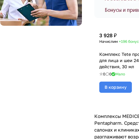
3 928 ₽
Начислим
+196
бонус
Комплекс Tete пр
для лица и шеи 24
действия, 30 мл
0
0
Мало
В корзину
Комплексы MEDICEL
Pentapharm. Средс
салонах и клиника
разглаживают возр