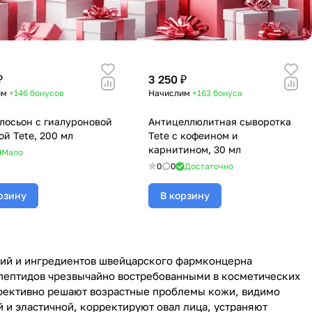
₽
3 250 ₽
им
+146
бонусов
Начислим
+163
бонуса
лосьон с гиалуроновой
Антицеллюлитная сыворотка
ой Tete, 200 мл
Tete с кофеином и
карнитином, 30 мл
Мало
0
0
Достаточно
рзину
В корзину
гий и ингредиентов швейцарского фармконцерна
 пептидов чрезвычайно востребованными в косметических
ффективно решают возрастные проблемы кожи, видимо
и эластичной, корректируют овал лица, устраняют