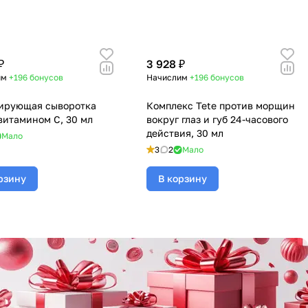
₽
3 928 ₽
им
+196
бонусов
Начислим
+196
бонусов
ирующая сыворотка
Комплекс Tete против морщин
 витамином С, 30 мл
вокруг глаз и губ 24-часового
действия, 30 мл
Мало
3
2
Мало
рзину
В корзину