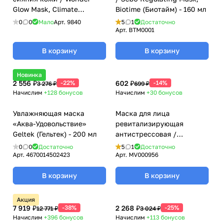
Glow Mask, Climate
Biotime (Биотайм) - 160 мл
Protection Inspira, Janssen
0
0
Мало
Арт.
9840
5
1
Достаточно
Cosmetics (Янсен
Арт.
BTM0001
косметика), 50 мл
В корзину
В корзину
Новинка
2 556 ₽
-22%
602 ₽
-14%
3 276 ₽
699 ₽
Начислим
+128
бонусов
Начислим
+30
бонусов
Увлажняющая маска
Маска для лица
«Аква-Удовольствие»
ревитализирующая
Geltek (Гельтек) - 200 мл
антистрессовая /
Vitalizing Mask Pack,
0
0
Достаточно
5
1
Достаточно
Dermaheal (Дермахил), 22
Арт.
4670014502423
Арт.
MV000956
гр
В корзину
В корзину
Акция
7 919 ₽
-38%
2 268 ₽
-25%
12 771 ₽
3 024 ₽
Начислим
+396
бонусов
Начислим
+113
бонусов