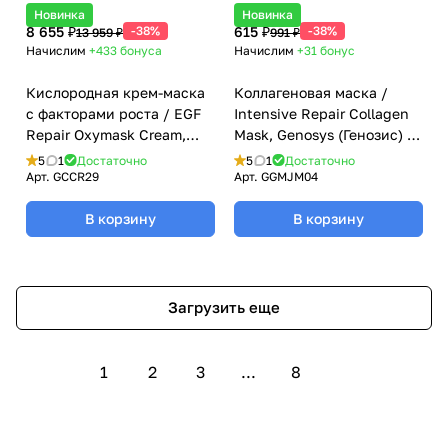
Новинка
Новинка
8 655 ₽
-38%
615 ₽
-38%
13 959 ₽
991 ₽
Начислим
+433
бонуса
Начислим
+31
бонус
Кислородная крем-маска
Коллагеновая маска /
с факторами роста / EGF
Intensive Repair Collagen
Repair Oxymask Cream,
Mask, Genosys (Генозис) -
Genosys (Генозис) - 50 мл
23 гр
5
1
Достаточно
5
1
Достаточно
Арт.
GCCR29
Арт.
GGMJM04
В корзину
В корзину
Загрузить еще
1
2
3
...
8