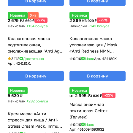
В корзину
В корзину
Новинка
Хит
Новинка
2 679 ₽
-27%
2 869 ₽
-27%
3 669 ₽
3 929 ₽
Начислим
+134
бонуса
Начислим
+143
бонуса
Коллагеновая маска
Коллагеновая маска
подтягивающая,
успокаивающая / Mask
омолаживающая "Anti Age
«Anti Redness NMN
PDRN V", Mesoderm
Peptide SOS», Mesoderm
3
2
Достаточно
0
0
Мало
Арт.
424180K
(Мезодерм), 40мл*10 штук
(Мезодерм), 40 мл х 10 шт
Арт.
424181K.
В корзину
В корзину
Новинка
Новинка
5 630 ₽
от 2 995 ₽
-22%
3 839 ₽
Начислим
+282
бонуса
Маска энзимная
пектиновая Geltek
Крем-маска «Анти-
(Гельтек)
стресс» для лица / Anti-
0
0
Мало
Stress Cream Pack, Immun,
Арт.
4610094693932
Klapp (Клапп) - 50 мл