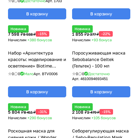
0
0
Достаточно
Арт.
1703
В корзину
В корзину
Новинка
Новинка
7 598 ₽
-15%
1 855 ₽
-22%
8 938 ₽
2 377 ₽
Начислим
+380
бонусов
Начислим
+93
бонуса
Набор «Архитектура
Поросуживающая маска
красоты: моделирование и
Sebobalance Geltek
осветление» Biotime
(Гельтек) - 100 мл
(Биотайм)
0
0
Мало
Арт.
BTV0006
0
0
Достаточно
Арт.
4610094693451
В корзину
В корзину
Новинка
Новинка
5 804 ₽
-31%
2 108 ₽
-15%
8 411 ₽
2 479 ₽
Начислим
+290
бонусов
Начислим
+105
бонусов
Роскошная маска для
Себорегулирующая маска
сияния кожи / Wonder
/ Sebo-Regulating Mask,