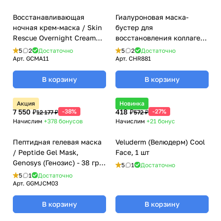
Восстанавливающая
Гиалуроновая маска-
ночная крем-маска / Skin
бустер для
Rescue Overnight Cream
восстановления коллагена
Mask, Genosys (Генозис) -
/ Firm Collagen Boost Mask,
5
2
Достаточно
5
2
Достаточно
100 мл
Line Repair, Christina
Арт.
GCMA11
Арт.
CHR881
(Кристина) - 60 мл
В корзину
В корзину
Акция
Новинка
7 550 ₽
-38%
418 ₽
-27%
12 177 ₽
572 ₽
Начислим
+378
бонусов
Начислим
+21
бонус
Пептидная гелевая маска
Veluderm (Велюдерм) Cool
/ Peptide Gel Mask,
Face, 1 шт
Genosys (Генозис) - 38 гр x
5
1
Достаточно
5 шт
5
1
Достаточно
Арт.
GGMJCM03
В корзину
В корзину