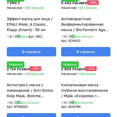
7 090 ₽
6 442 ₽
-38%
10 389 ₽
Начислим
+355
бонусов
Начислим
+322
бонуса
Эффект-маска для лица /
Антивозрастная
Effect Mask, A Classic,
биоферментированная
Klapp (Клапп) - 50 мл
маска / Bio-Ferment Age
Defying Powder Mask,
0
0
Мало
Арт.
1811
0
0
Достаточно
Genosys (Генозис) - 300 гр
Арт.
GCMA13
В корзину
В корзину
Новинка
Новинка
2 714 ₽
-15%
2 869 ₽
-27%
3 192 ₽
3 929 ₽
Начислим
+136
бонусов
Начислим
+143
бонуса
Антистресс маска с
Коллагеновая маска
ламинарией / Anti-Stress
глубокое восстановление
Kelp Mask, Biotime
/ Mask «Exosomes +
(Биотайм) - 150 мл
Centella», Mesoderm
0
0
Достаточно
0
0
Достаточно
(Мезодерм), 40 мл х 10 шт
Арт.
BTM0002
Арт.
424179K