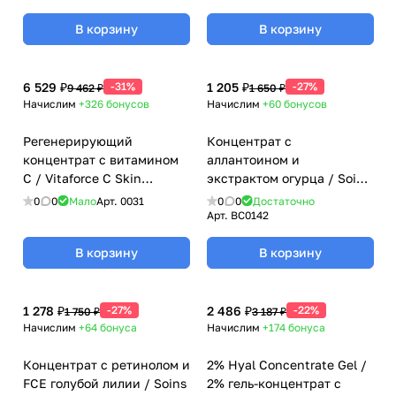
косметика), 7 х 2 мл
косметика), 7 х 2 мл
В корзину
В корзину
6 529 ₽
-31%
1 205 ₽
-27%
9 462 ₽
1 650 ₽
Начислим
+326
бонусов
Начислим
+60
бонусов
Регенерирующий
Концентрат с
концентрат с витамином
аллантоином и
С / Vitaforce C Skin
экстрактом огурца / Soin
Complex, Demanding skin,
Allantoine Concombre,
0
0
Мало
Арт.
0031
0
0
Достаточно
Janssen Cosmetics (Янсен
Florylis (Флорилис) - 5 x 3
Арт.
BC0142
косметика), 30 мл
мл
В корзину
В корзину
1 278 ₽
-27%
2 486 ₽
-22%
1 750 ₽
3 187 ₽
Начислим
+64
бонуса
Начислим
+174
бонуса
Концентрат с ретинолом и
2% Hyal Concentrate Gel /
FCE голубой лилии / Soins
2% гель-концентрат с