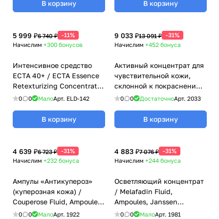
В корзину
В корзину
5 999 ₽
-11%
9 033 ₽
-31%
6 740 ₽
13 091 ₽
Начислим
+300
бонусов
Начислим
+452
бонуса
Интенсивное средство
Активный концентрат для
ECTA 40+ / ECTA Essence
чувствительной кожи,
Retexturizing Concentrate,
склонной к покраснению /
Premium, Eldan Cosmetics
Daily Couperose Serum,
0
0
Мало
Арт.
ELD-142
0
0
Достаточно
Арт.
2033
(Элдан косметика), 30 мл
Sensitive Skin, Janssen
Cosmetics (Янсен
В корзину
В корзину
косметика), 30 мл
4 639 ₽
-31%
4 883 ₽
-31%
6 723 ₽
7 076 ₽
Начислим
+232
бонуса
Начислим
+244
бонуса
Ампулы «Антикупероз»
Осветляющий концентрат
(куперозная кожа) /
/ Melafadin Fluid,
Couperose Fluid, Ampoules,
Ampoules, Janssen
Janssen Cosmetics (Янсен
Cosmetics (Янсен
0
0
Мало
Арт.
1922
0
0
Мало
Арт.
1981