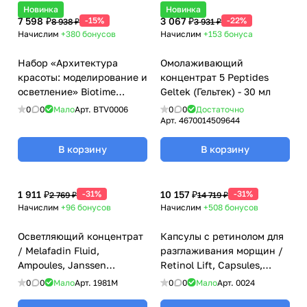
Новинка
Новинка
7 598 ₽
-15%
3 067 ₽
-22%
8 938 ₽
3 931 ₽
Начислим
+380
бонусов
Начислим
+153
бонуса
Набор «Архитектура
Омолаживающий
красоты: моделирование и
концентрат 5 Peptides
осветление» Biotime
Geltek (Гельтек) - 30 мл
(Биотайм)
0
0
Мало
Арт.
BTV0006
0
0
Достаточно
Арт.
4670014509644
В корзину
В корзину
1 911 ₽
-31%
10 157 ₽
-31%
2 769 ₽
14 719 ₽
Начислим
+96
бонусов
Начислим
+508
бонусов
Осветляющий концентрат
Капсулы с ретинолом для
/ Melafadin Fluid,
разглаживания морщин /
Ampoules, Janssen
Retinol Lift, Capsules,
Cosmetics (Янсен
Janssen Cosmetics (Янсен
0
0
Мало
Арт.
1981M
0
0
Мало
Арт.
0024
косметика), 3 х 2 мл
косметика), 30 капсул