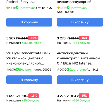
Retinol, Florylis
низкомолекулярной
(Флорилис) - 5 x 2 мл
гиалуроновой кислотой,
1
1
Достаточно
Арт.
bc0175
5
5
Достаточно
Mesoforia (Мезофория) - 30
Арт.
00009M
мл
В корзину
В корзину
5 267 ₽
-15%
3 276 ₽
-15%
6 196 ₽
3 854 ₽
Начислим
+368
бонусов
Начислим
+164
бонуса
2% Hyal Concentrate Gel /
Антиоксидантный
2% гель-концентрат с
концентрат с витамином
низкомолекулярной
С / Elixir №2 Intense
гиалуроновой кислотой,
Vitamin C, La Peaulie - 30
0
0
Достаточно
Арт.
00009
0
0
Достаточно
Арт.
H11
Mesoforia (Мезофория) -
мл
100 мл
В корзину
В корзину
1 699 ₽
-15%
3 276 ₽
-15%
1 998 ₽
3 854 ₽
Начислим
+85
бонусов
Начислим
+164
бонуса