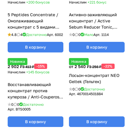
Начислим
+200
бонусов
Начислим
+221
бонус
5 Peptides Concentrate /
Активно-заживляющий
Омолаживающий
концентрат / Active
концентрат с 5 видами
Sebum Reducer Tonic,
пептидами, Mesoforia
Problem Skin Care PSC,
4.8
4
Достаточно
Арт.
6002
0
0
Мало
Арт.
1114
(Мезофория) - 30 мл
Klapp (Клапп) - 125 мл
В корзину
В корзину
Новинка
Новинка
2 902 ₽
-15%
от 2 540 ₽
-22%
3 413 ₽
3 256 ₽
Начислим
+145
бонусов
Лосьон-концентрат NEO
Geltek (Гельтек)
Восстанавливающий
0
0
Достаточно
концентрат против
Арт.
4670014501884
купероза / Anti-Couperose
Recovery Concentrate,
0
0
Достаточно
Biotime (Биотайм) - 30 мл
Арт.
BTS0005
В корзину
В корзину