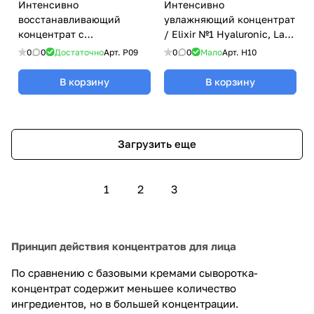
Интенсивно
Интенсивно
восстанавливающий
увлажняющий концентрат
концентрат с
/ Elixir №1 Hyaluronic, La
пребиотиками / Healthy
Peaulie - 30 мл
0
0
Достаточно
Арт.
P09
0
0
Мало
Арт.
H10
Skin Microbiota, La Peaulie
- 5 X 2 мл
В корзину
В корзину
Загрузить еще
1
2
3
Принцип действия концентратов для лица
По сравнению с базовыми кремами сыворотка-
концентрат содержит меньшее количество
ингредиентов, но в большей концентрации.