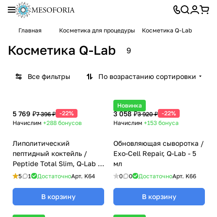
Главная
Косметика для процедуры
Косметика Q-Lab
Косметика Q-Lab
9
Все фильтры
По возрастанию сортировки
Новинка
5 769 ₽
-22%
3 058 ₽
-22%
7 396 ₽
3 920 ₽
Начислим
+288
бонусов
Начислим
+153
бонуса
Липолитический
Обновляющая сыворотка /
пептидный коктейль /
Exo-Cell Repair, Q-Lab - 5
Peptide Total Slim, Q-Lab -
мл
5 мл
5
1
Достаточно
Арт.
K64
0
0
Достаточно
Арт.
K66
В корзину
В корзину