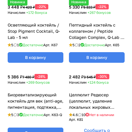
Новинка
Новинка
3 448 ₽
-22%
5 330 ₽
-22%
4 420 ₽
6 833 ₽
Начислим
+172
бонуса
Начислим
+267
бонусов
Осветляющий коктейль /
Пептидный коктейль с
Stop Pigment Cocktail, Q-
коллагеном / Peptide
Lab - 5 мл
Collagen Complex, Q-Lab -
5 мл
5
1
Достаточно
Арт.
K67
5
2
Достаточно
Арт.
K65
В корзину
В корзину
5 386 ₽
-28%
2 482 ₽
-30%
7 480 ₽
3 545 ₽
Начислим
+269
бонусов
Начислим
+124
бонуса
Биоревитализирующий
Целлюлит Редюсер
коктейль для век (anti-age,
(целлюлит, удаление
пигментация, подтяжка,
локальных жировых
увлажнение) / Peptide
отложений) / Cellulite
5
3
Достаточно
Арт.
K63-Q
4.6
10
Нет в наличии
Eyes Refresh, Q-Lab - 5 мл
Reducer, Q-Lab - 10 мл
Арт.
K81
Сообщить о