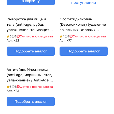
В корзину
поступлении
Сыворотка для лица и
Фосфатидилхолин
тела (anti-age, рубцы,
(Дезоксихолат) (удаление
увлажнение, тонизация
локальных жировых
кожи) / Shine Lift, Q-Lab -
отложений) /
5
2
Снято с производства
4
2
Снято с производства
10 мл
Phosphatidylcholine, Q-Lab
Арт.
K82
Арт.
K77
- 5 мл
Подобрать аналог
Подобрать аналог
Анти-эйдж М-комплекс
(anti-age, морщины, птоз,
увлажнение) / Anti-Age M-
Complex, Q-Lab - 10 мл
5
8
Снято с производства
Арт.
K83
Подобрать аналог