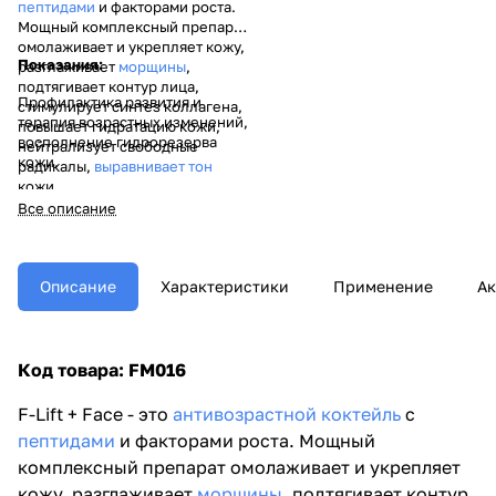
пептидами
и факторами роста.
Мощный комплексный препарат
омолаживает и укрепляет кожу,
Показания:
разглаживает
морщины
,
подтягивает контур лица,
Профилактика развития и
стимулирует синтез коллагена,
терапия возрастных изменений,
повышает гидратацию кожи,
восполнение гидрорезерва
нейтрализует свободные
кожи.
радикалы,
выравнивает тон
кожи.
Все описание
Описание
Характеристики
Применение
Ак
Код товара: FM016
F-Lift + Face - это
антивозрастной коктейль
с
пептидами
и факторами роста. Мощный
комплексный препарат омолаживает и укрепляет
кожу, разглаживает
морщины
, подтягивает контур