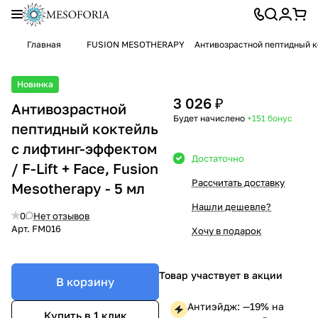
Главная
FUSION MESOTHERAPY
Антивозрастной пептидный кок
Новинка
3 026 ₽
Антивозрастной
Будет начислено
+151
бонус
пептидный коктейль
с лифтинг-эффектом
Достаточно
/ F-Lift + Face, Fusion
Рассчитать доставку
Mesotherapy - 5 мл
Нашли дешевле?
0
Нет отзывов
Арт.
FM016
Хочу в подарок
Товар участвует в акции
В корзину
Антиэйдж: —19% на
Купить в 1 клик