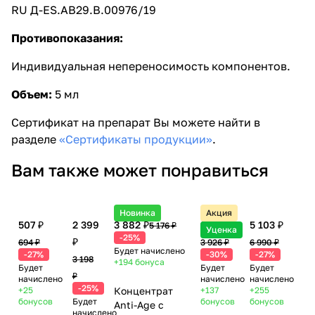
RU Д-ES.AB29.B.00976/19
Противопоказания:
Индивидуальная непереносимость компонентов.
Объем:
5 мл
Сертификат на препарат Вы можете найти в
разделе
«Сертификаты продукции»
.
Вам также может понравиться
Новинка
Акция
507 ₽
2 399
3 882 ₽
2 749 ₽
5 103 ₽
5 176 ₽
Уценка
-25%
₽
694 ₽
3 926 ₽
6 990 ₽
Будет начислено
-27%
-30%
-27%
3 198
+194
бонуса
Будет
Будет
Будет
₽
начислено
начислено
начислено
-25%
+25
Концентрат
+137
+255
бонусов
Будет
бонусов
бонусов
Anti-Age с
начислено