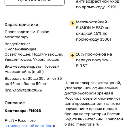
антивозрастной уход
по промо-коду 1919!
Мезококтейлей
Характеристики
FUSION MESO со
Производитель
:
Fusion
скидкой 15% по
Mesotherapy
промо-коду 1500!
Воздействие
:
Омолаживающее,
10% промо-код на
Осветляющее, Подтягивающий,
Увлажняющее, Укрепляющее
первую покупку -
FIRST
Вид мезопрепарата
:
Готовый
мезококтейль (multi)
Возраст
:
от 25 до 35 лет, от 35
Цена на товар является ценой,
до 45 лет, более 50 лет
утвержденной официальным
Все характеристики
дистрибьютором бренда в
России. Любые отклонения от
Описание
цены производителя являются
нарушением правил продаж
Код товара: FM016
бренда на территории России.
Будьте внимательны! С заботой
F-Lift + Face - это
о Вас, mesoforia.ru
антивозрастной коктейль
с