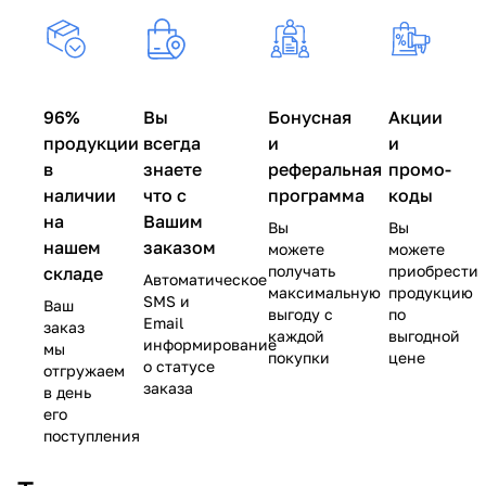
96%
Вы
Бонусная
Акции
продукции
всегда
и
и
в
знаете
реферальная
промо-
наличии
что с
программа
коды
на
Вашим
Вы
Вы
нашем
заказом
можете
можете
получать
приобрести
складе
Автоматическое
максимальную
продукцию
SMS и
Ваш
выгоду с
по
Email
заказ
каждой
выгодной
информирование
мы
покупки
цене
о статусе
отгружаем
заказа
в день
его
поступления