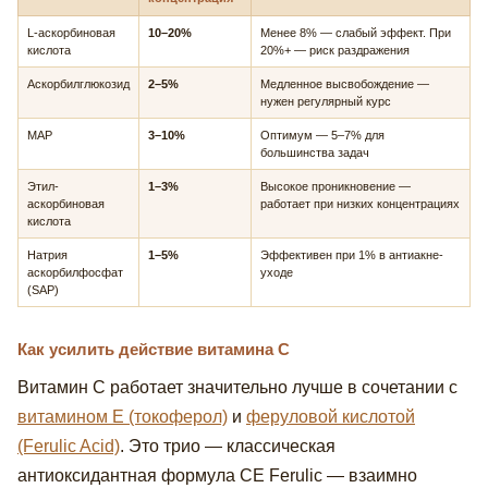
L-аскорбиновая
10–20%
Менее 8% — слабый эффект. При
кислота
20%+ — риск раздражения
Аскорбилглюкозид
2–5%
Медленное высвобождение —
нужен регулярный курс
MAP
3–10%
Оптимум — 5–7% для
большинства задач
Этил-
1–3%
Высокое проникновение —
аскорбиновая
работает при низких концентрациях
кислота
Натрия
1–5%
Эффективен при 1% в антиакне-
аскорбилфосфат
уходе
(SAP)
Как усилить действие витамина С
Витамин С работает значительно лучше в сочетании с
витамином Е (токоферол)
и
феруловой кислотой
(Ferulic Acid)
. Это трио — классическая
антиоксидантная формула CE Ferulic — взаимно