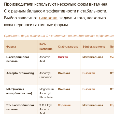
Производители используют несколько форм витамина
С с разным балансом эффективности и стабильности.
Выбор зависит от
типа кожи
, задачи и того, насколько
кожа переносит активные формы.
Сравнение форм витамина С в косметике по стабильности, эффективн
INCI-
Форма
Стабильность
Эффективность
Пе
название
L-аскорбиновая
Ascorbic
Низкая
Максимальная
Ум
кислота
Acid
Аскорбилглюкозид
Ascorbyl
Высокая
Высокая
От
Glucoside
MAP (магния
Magnesium
Высокая
Высокая
От
аскорбилфосфат)
Ascorbyl
Phosphate
Этил-аскорбиновая
3-O-Ethyl
Хорошая
Максимальная
Хо
кислота
Ascorbic
Acid