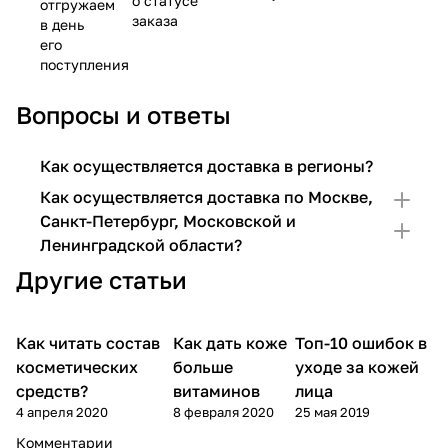
о статусе
отгружаем
заказа
в день
его
поступления
Вопросы и ответы
Как осуществляется доставка в регионы?
Как осуществляется доставка по Москве,
Санкт-Петербург, Московской и
Ленинградской области?
Другие статьи
Как читать состав
Как дать коже
Топ-10 ошибок в
Уход за лицом
Уход за лицом
Уход за лицом
косметических
больше
уходе за кожей
средств?
витаминов
лица
4 апреля 2020
8 февраля 2020
25 мая 2019
Комментарии