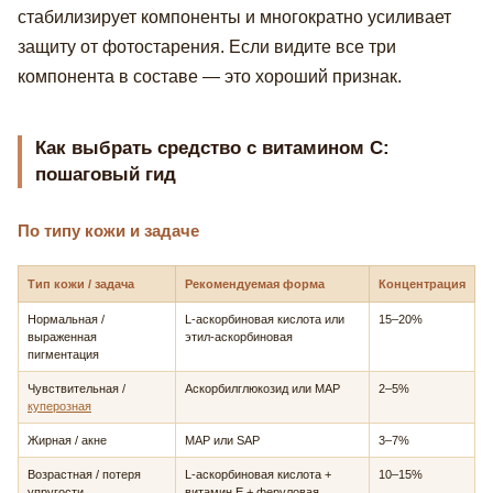
стабилизирует компоненты и многократно усиливает
защиту от фотостарения. Если видите все три
компонента в составе — это хороший признак.
Как выбрать средство с витамином С:
пошаговый гид
По типу кожи и задаче
Тип кожи / задача
Рекомендуемая форма
Концентрация
Нормальная /
L-аскорбиновая кислота или
15–20%
выраженная
этил-аскорбиновая
пигментация
Чувствительная /
Аскорбилглюкозид или MAP
2–5%
куперозная
Жирная / акне
MAP или SAP
3–7%
Возрастная / потеря
L-аскорбиновая кислота +
10–15%
упругости
витамин Е + феруловая