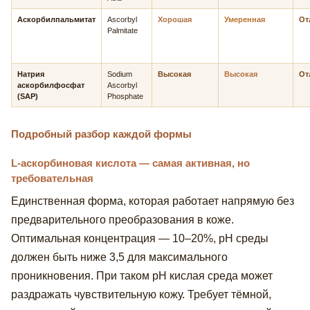
Аскорбилпальмитат
Ascorbyl
Хорошая
Умеренная
От
Palmitate
Натрия
Sodium
Высокая
Высокая
От
аскорбилфосфат
Ascorbyl
(SAP)
Phosphate
Подробный разбор каждой формы
L-аскорбиновая кислота — самая активная, но
требовательная
Единственная форма, которая работает напрямую без
предварительного преобразования в коже.
Оптимальная концентрация — 10–20%, pH среды
должен быть ниже 3,5 для максимального
проникновения. При таком pH кислая среда может
раздражать чувствительную кожу. Требует тёмной,