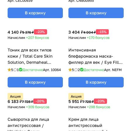
мл
(Дермахил), 50 мл
Арт.
CEC00939
Арт.
CNB00955
В корзину
В корзину
4 140 ₽
-23%
3 404 ₽
-15%
5 376 ₽
4 004 ₽
Начислим
+207
бонусов
Начислим
+170
бонусов
Тоник для всех типов
Интенсивная
кожи / Total Care Skin
блефаромаска маска-
Solution, Dermaheal
филлер для век / Eye Filler
(Дермахил), 275 мл
Mask Pack, NOVACUTAN
5
1
Достаточно
Арт.
10064
5
2
Достаточно
Арт.
NEFM
(Новакутан), 5шт*12гр
В корзину
В корзину
Акция
Акция
6 183 ₽
-20%
5 951 ₽
-23%
7 728 ₽
7 728 ₽
Начислим
+309
бонусов
Начислим
+298
бонусов
Сыворотка для лица
Крем для лица
антистрессовая /
антистрессовый