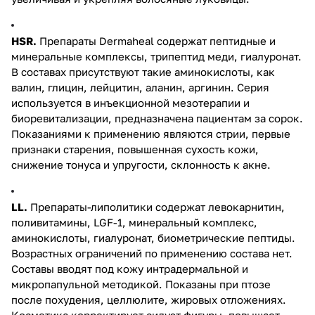
HSR.
Препараты Dermaheal содержат пептидные и
минеральные комплексы, трипептид меди, гиалуронат.
В составах присутствуют такие аминокислоты, как
валин, глицин, лейцитин, аланин, аргинин. Серия
используется в инъекционной мезотерапии и
биоревитализации, предназначена пациентам за сорок.
Показаниями к применению являются стрии, первые
признаки старения, повышенная сухость кожи,
снижение тонуса и упругости, склонность к акне.
LL.
Препараты-липолитики содержат левокарнитин,
поливитамины, LGF-1, минеральный комплекс,
аминокислоты, гиалуронат, биометрические пептиды.
Возрастных ограничений по применению состава нет.
Составы вводят под кожу интрадермальной и
микропапульной методикой. Показаны при птозе
после похудения, целлюлите, жировых отложениях.
Косметика корректирует силуэт фигуры, повышает