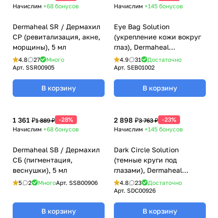
Начислим
+68
бонусов
Начислим
+145
бонусов
Dermaheal SR / Дермахил
Eye Bag Solution
СР (ревитализация, акне,
(укрепление кожи вокруг
морщины), 5 мл
глаз), Dermaheal
(Дермахил), 1,5 мл
4.8
27
Много
4.9
31
Достаточно
Арт.
SSR00905
Арт.
SEB01002
В корзину
В корзину
1 361 ₽
-28%
2 898 ₽
-23%
1 889 ₽
3 763 ₽
Начислим
+68
бонусов
Начислим
+145
бонусов
Dermaheal SB / Дермахил
Dark Circle Solution
CБ (пигментация,
(темные круги под
веснушки), 5 мл
глазами), Dermaheal
(Дермахил), 1,5 мл
5
2
Много
Арт.
SSB00906
4.8
23
Достаточно
Арт.
SDC00926
В корзину
В корзину