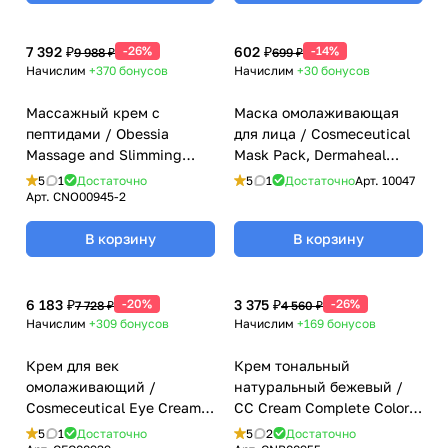
7 392 ₽
-26%
602 ₽
-14%
9 988 ₽
699 ₽
Начислим
+370
бонусов
Начислим
+30
бонусов
Массажный крем с
Маска омолаживающая
пептидами / Obessia
для лица / Cosmeceutical
Massage and Slimming
Mask Pack, Dermaheal
Cream, Dermaheal
(Дермахил), 22 гр
5
1
Достаточно
5
1
Достаточно
Арт.
10047
(Дермахил), 500 мл
Арт.
CNO00945-2
В корзину
В корзину
6 183 ₽
-20%
3 375 ₽
-26%
7 728 ₽
4 560 ₽
Начислим
+309
бонусов
Начислим
+169
бонусов
Крем для век
Крем тональный
омолаживающий /
натуральный бежевый /
Cosmeceutical Eye Cream,
CC Cream Complete Color
Dermaheal (Дермахил), 15
Natural Beige, Dermaheal
5
1
Достаточно
5
2
Достаточно