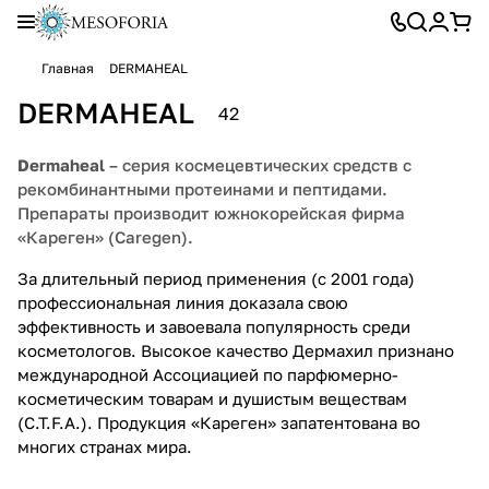
Главная
DERMAHEAL
DERMAHEAL
42
Dermaheal
– серия космецевтических средств с
рекомбинантными протеинами и пептидами.
Препараты производит южнокорейская фирма
«Кареген» (Caregen).
За длительный период применения (с 2001 года)
профессиональная линия доказала свою
эффективность и завоевала популярность среди
косметологов. Высокое качество Дермахил признано
международной Ассоциацией по парфюмерно-
Мезок
Инте
Крем
Анти
Спец
Буст
Биф
Дома
Пил
Инте
Сред
Маски
Спец
Реж
Сол
Осве
косметическим товарам и душистым веществам
октей
нсив
ы-
возр
иаль
еры
азн
шняя
инг
нсив
ства
Derma
иаль
им
нце
тляю
(C.T.F.A.). Продукция «Кареген» запатентована во
5
2
2
4
4
2
1
5
1
3
3
8
3
1
1
3
ли
ный
корр
астн
ные
Derm
ые
линия
Der
ная
для
heal
ные
еже
защ
щая
многих странах мира.
товаров
товара
товара
товара
товара
товара
товар
товаров
товар
товара
товара
товаров
товара
товар
товар
товара
Derma
уход
екто
ая
сред
aheal
клет
с
mah
дома
воло
(Дерм
сред
дне
итн
сист