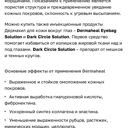
морщинами. Показанием к применению является
пористая структура и преждевременное увядание
кожных покровов, склонность к угревым высыпаниям.
Можно купить также инъекционные продукты
Дермахил для кожи вокруг глаз –
Dermaheal Eyebag
Solution
и
Dark Circle Solution
. Первое средство
помогает избавиться от излишков жировой ткани над и
под глазами.
Dark Circle Solution
– препарат от мешков
и темных кругов.
Основные эффекты от применения Dermaheal
Выраженное и стойкое омоложение кожных
покровов.
Активная выработка гиалуроновой кислоты,
фибронектина.
Ускоренный синтез коллагена и эластина.
Уменьшение выраженности рубцов, растяжек,
мимических морщин, целлюлита.