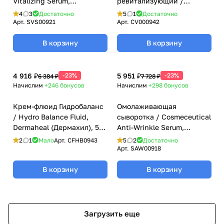
Vitalizing Serum,
ревитализующий /
Dermaheal (Дермахил), 40
Vitalizing Cream,
4
3
Достаточно
5
1
Достаточно
мл
Dermaheal (Дермахил), 40
Арт.
SVS00921
Арт.
CV000942
мл
В корзину
В корзину
4 916 ₽
-23%
5 951 ₽
-23%
6 384 ₽
7 728 ₽
Начислим
+246
бонусов
Начислим
+298
бонусов
Крем-флюид Гидробаланс
Омолаживающая
/ Hydro Balance Fluid,
сыворотка / Cosmeceutical
Dermaheal (Дермахил), 50
Anti-Wrinkle Serum,
мл
Dermaheal (Дермахил), 40
2
1
Мало
Арт.
CFHB0943
5
2
Достаточно
мл
Арт.
SAW00918
В корзину
В корзину
Загрузить еще