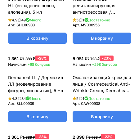
HL (выпадение волос,
ревитализирующая
алопеция), 5 мл
антистрессовая /
Vitalizing Mask Pack,
4.9
49
Много
5
1
Достаточно
Dermaheal (Дермахил), 22
Арт.
SHL00908
Арт.
MV000956
гр
В корзину
В корзину
1 361 ₽
-28%
5 951 ₽
-23%
1 889 ₽
7 728 ₽
Начислим
+68
бонусов
Начислим
+298
бонусов
Dermaheal LL / Дермахил
Омолаживающий крем для
ЛЛ (моделирование
лица / Cosmeceutical Anti-
фигуры, липолитик), 5 мл
Wrinkle Cream, Dermaheal
(Дермахил), 45 мл
4.8
84
Много
5
1
Достаточно
Арт.
SLL00909
Арт.
CAW00938
В корзину
В корзину
1 361 ₽
-28%
2 898 ₽
-23%
1 889 ₽
3 763 ₽