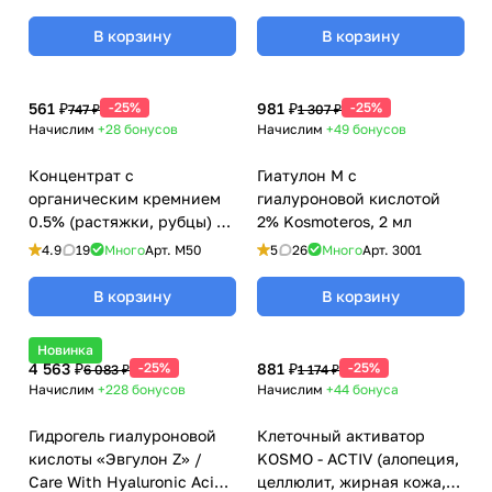
Care, Kosmoteros
(Космотерос), 6 мл
В корзину
В корзину
561 ₽
-25%
981 ₽
-25%
747 ₽
1 307 ₽
Начислим
+28
бонусов
Начислим
+49
бонусов
Концентрат с
Гиатулон М с
органическим кремнием
гиалуроновой кислотой
0.5% (растяжки, рубцы) /
2% Kosmoteros, 2 мл
Organic Silicon Care,
4.9
19
Много
Арт.
M50
5
26
Много
Арт.
3001
Kosmoteros (Космотерос),
6 мл
В корзину
В корзину
Новинка
4 563 ₽
-25%
881 ₽
-25%
6 083 ₽
1 174 ₽
Начислим
+228
бонусов
Начислим
+44
бонуса
Гидрогель гиалуроновой
Клеточный активатор
кислоты «Эвгулон Z» /
KOSMO - ACTIV (алопеция,
Care With Hyaluronic Acid
целлюлит, жирная кожа,