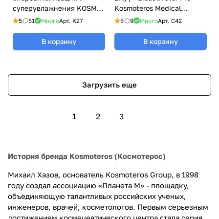
суперувлажнения KOSMO-
Kosmoteros Medical
HYAL Kosmoteros
(Космотерос Медикал), 6
5
51
Много
Арт.
K27
5
9
Много
Арт.
C42
(Космотерос), 6 мл
мл
В корзину
В корзину
Загрузить еще
1
2
3
История бренда Kosmoteros (Космотерос)
Михаил Хазов, основатель Kosmoteros Group, в 1998
году создал ассоциацию «Планета М» - площадку,
объединяющую талантливых российских ученых,
инженеров, врачей, косметологов. Первым серьезным
достижением космецевтического центра стала серия