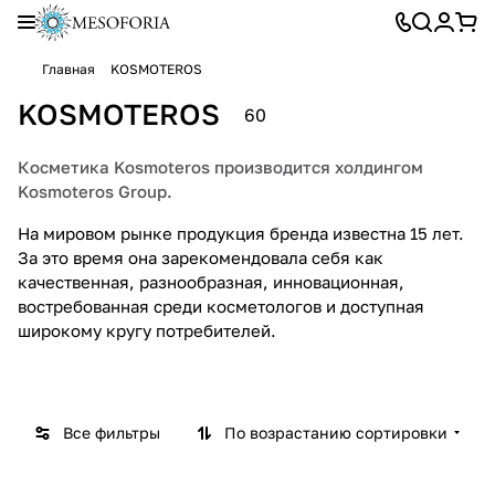
Главная
KOSMOTEROS
KOSMOTEROS
60
Косметика Kosmoteros производится холдингом
Kosmoteros Group.
На мировом рынке продукция бренда известна 15 лет.
За это время она зарекомендовала себя как
Kosm
Спец
Kos
Эвгул
качественная, разнообразная, инновационная,
oteros
иаль
mote
он
востребованная среди косметологов и доступная
46
3
4
10
Medic
ные
ros
Kosm
широкому кругу потребителей.
товаров
товара
товара
товаров
al
сред
FORT
oteros
ства
E -
Kos
восс
mote
тано
Все фильтры
По возрастанию сортировки
ros
влен
ие