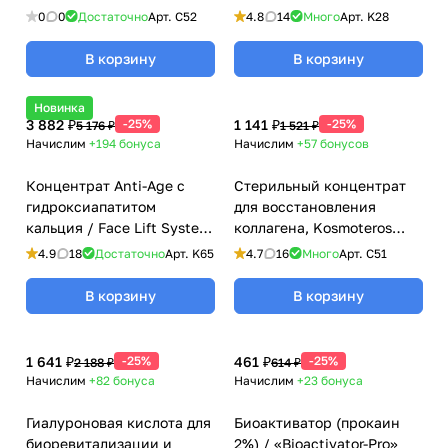
«Evgulon» Z, Kosmoteros
купероз, лифтинг) / Cells
0
0
Достаточно
Арт.
C52
4.8
14
Много
Арт.
K28
(Космотерос), 6 мл
Booster Care Kosmo - Activ,
Kosmoteros (Космотерос),
В корзину
В корзину
6 мл
Новинка
3 882 ₽
-25%
1 141 ₽
-25%
5 176 ₽
1 521 ₽
Начислим
+194
бонуса
Начислим
+57
бонусов
Концентрат Anti-Age с
Стерильный концентрат
гидроксиапатитом
для восстановления
кальция / Face Lift System,
коллагена, Kosmoteros
Kosmoteros (Космотерос),
(Космотерос), 6 мл
4.9
18
Достаточно
Арт.
K65
4.7
16
Много
Арт.
C51
6 мл
В корзину
В корзину
1 641 ₽
-25%
461 ₽
-25%
2 188 ₽
614 ₽
Начислим
+82
бонуса
Начислим
+23
бонуса
Гиалуроновая кислота для
Биоактиватор (прокаин
биоревитализации и
2%) / «Bioactivator-Pro»