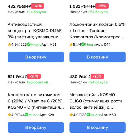
повр
482 ₽
-61%
1 081 ₽
-25%
1 234 ₽
1 441 ₽
ежде
Начислим
+24
бонуса
Начислим
+54
бонуса
нной
Антивозрастной
Лосьон-тоник лофтон 0,5%
кожи
концентрат KOSMO-DMAE
/ Lotion - Tonique,
3% (лифтинг, увлажнение)
Kosmoteros (Космотерос),
/ DMAE Care, Kosmoteros
6 мл
4.9
525
Много
Арт.
M51
5
4
Много
Арт.
C44
(Космотерос), 6 мл для
мезороллеров
В корзину
В корзину
521 ₽
-25%
480 ₽
-25%
694 ₽
640 ₽
Начислим
+26
бонусов
Начислим
+24
бонуса
Концентрат с витамином
Мезококтейль KOSMO-
С (20%) / Vitamine C (20%)
OLIGO (стимуляция роста
KOSMO – C (пигментация,
волос, антиэйдж) с
купероз, лифтинг) для
олигоэлементами
4.9
44
Много
Арт.
K29
4.9
38
Много
Арт.
K50
мезороллеров, Kosmoteros
Kosmoteros (Космотерос),
(Космотерос), 6 мл
6 мл
В корзину
В корзину