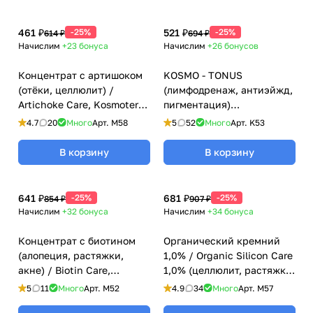
461 ₽
-25%
521 ₽
-25%
614 ₽
694 ₽
Начислим
+23
бонуса
Начислим
+26
бонусов
Концентрат с артишоком
KOSMO - TONUS
(отёки, целлюлит) /
(лимфодренаж, антиэйжд,
Artichoke Care, Kosmoteros
пигментация)
(Космотерос), 6 мл
мезококтейль с рутинном
4.7
20
Много
Арт.
M58
5
52
Много
Арт.
K53
и мелилото Kosmoteros
(Космотерос), 6 мл
В корзину
В корзину
641 ₽
-25%
681 ₽
-25%
854 ₽
907 ₽
Начислим
+32
бонуса
Начислим
+34
бонуса
Концентрат с биотином
Органический кремний
(алопеция, растяжки,
1,0% / Organic Silicon Care
акне) / Biotin Care,
1,0% (целлюлит, растяжки)
Kosmoteros (Космотерос),
Kosmoteros (Космотерос),
5
11
Много
Арт.
M52
4.9
34
Много
Арт.
M57
6 мл
6 мл