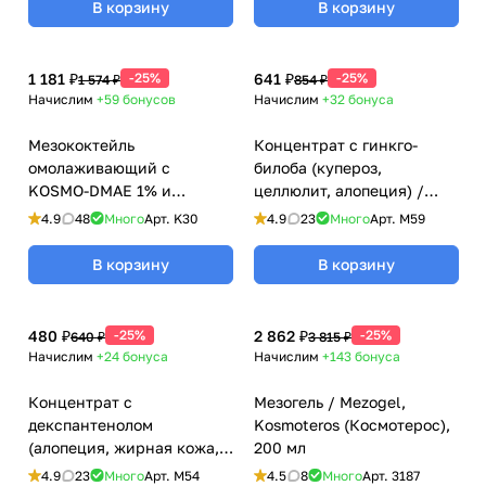
В корзину
В корзину
1 181 ₽
-25%
641 ₽
-25%
1 574 ₽
854 ₽
Начислим
+59
бонусов
Начислим
+32
бонуса
Мезококтейль
Концентрат с гинкго-
омолаживающий с
билоба (купероз,
KOSMO-DMAE 1% и
целлюлит, алопеция) /
гиалуроновой кислотой
Ginkgo Biloba Care,
4.9
48
Много
Арт.
K30
4.9
23
Много
Арт.
M59
Kosmoteros (Космотерос),
Kosmoteros (Космотерос),
6 мл
6 мл
В корзину
В корзину
480 ₽
-25%
2 862 ₽
-25%
640 ₽
3 815 ₽
Начислим
+24
бонуса
Начислим
+143
бонуса
Концентрат с
Мезогель / Mezogel,
декспантенолом
Kosmoteros (Космотерос),
(алопеция, жирная кожа,
200 мл
антиэйдж) / Dexpanthenol
4.9
23
Много
Арт.
M54
4.5
8
Много
Арт.
3187