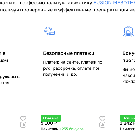
акажите профессиональную косметику
FUSION MESOTH
пользуя проверенные и эффективные препараты для м
 в
Безопасные платежи
Бону
шем
прог
Платеж на сайте, платеж по
р/c, рассрочка, оплата при
Вы мо
получении и др.
макси
гружаем в
каждо
ления
Новинка
Новин
5 100 ₽
1 242 
Начислим
+255
бонусов
Начисл