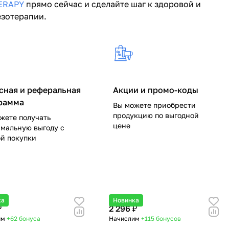
ERAPY
прямо сейчас и сделайте шаг к здоровой и
езотерапии.
сная и реферальная
Акции и промо-коды
рамма
Вы можете приобрести
продукцию по выгодной
жете получать
цене
мальную выгоду с
й покупки
ка
Новинка
₽
2 296 ₽
им
+62
бонуса
Начислим
+115
бонусов