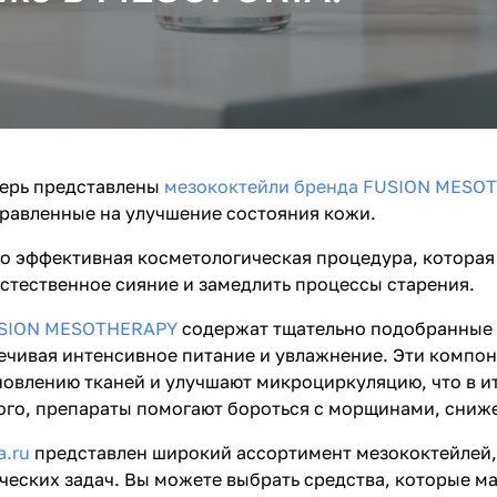
еперь представлены
мезококтейли бренда FUSION MESO
правленные на улучшение состояния кожи.
о эффективная косметологическая процедура, которая 
естественное сияние и замедлить процессы старения.
USION MESOTHERAPY
содержат тщательно подобранные 
ечивая интенсивное питание и увлажнение. Эти компо
новлению тканей и улучшают микроциркуляцию, что в 
ого, препараты помогают бороться с морщинами, сниже
a.ru
представлен широкий ассортимент мезококтейлей,
ческих задач. Вы можете выбрать средства, которые 