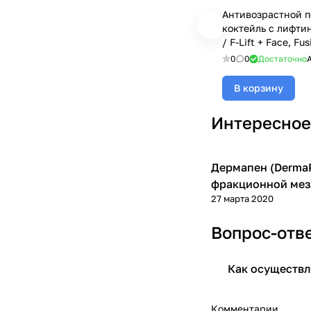
Антивозрастной 
коктейль с лифти
/ F-Lift + Face, Fus
Mesotherapy - 5 м
0
0
Достаточно
В корзину
Интересное
Дермапен (DermaP
Фракционная мезот
фракционной мез
27 марта 2020
Вопрос-отв
Как осуществл
Комментарии