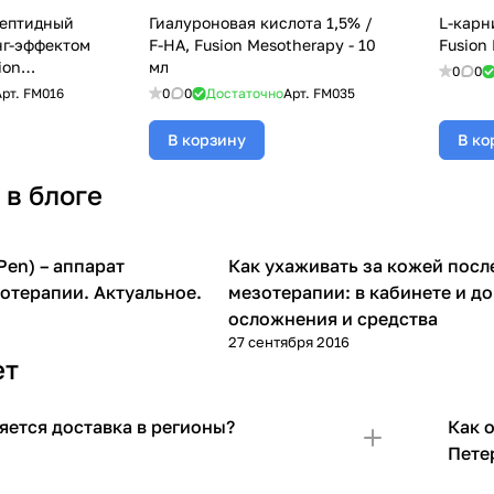
пептидный
Гиалуроновая кислота 1,5% /
L-карн
нг-эффектом
F-HA, Fusion Mesotherapy - 10
Fusion
ion
мл
0
0
л
Арт.
FM016
0
0
Достаточно
Арт.
FM035
В корзину
В ко
 в блоге
en) – аппарат
Как ухаживать за кожей посл
ерапия (дермапен)
Мезотерапия
отерапии. Актуальное.
мезотерапии: в кабинете и до
осложнения и средства
27 сентября 2016
ет
яется доставка в регионы?
Как 
Пете