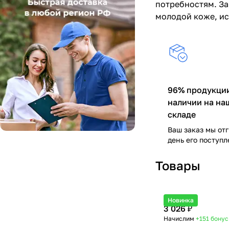
потребностям. З
молодой коже, ис
96% продукции
наличии на на
складе
Ваш заказ мы от
день его поступ
Товары
Новинка
3 026 ₽
Начислим
+151
бонус